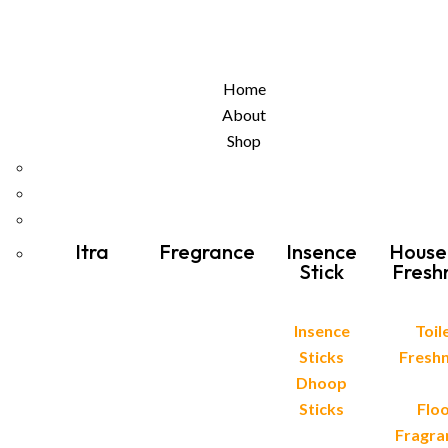
Home
About
Shop
Itra
Fregrance
Insence
House
Stick
Fresh
Insence
Toil
Sticks
Fresh
Dhoop
Sticks
Flo
Fragra