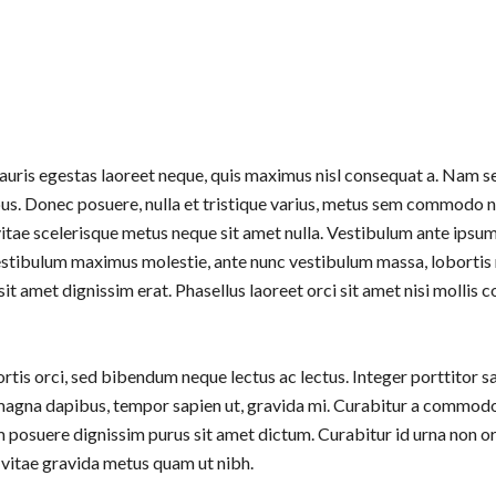
t. Mauris egestas laoreet neque, quis maximus nisl consequat a. Nam 
ibus. Donec posuere, nulla et tristique varius, metus sem commodo n
itae scelerisque metus neque sit amet nulla. Vestibulum ante ipsum p
vestibulum maximus molestie, ante nunc vestibulum massa, lobortis
 sit amet dignissim erat. Phasellus laoreet orci sit amet nisi mollis co
ortis orci, sed bibendum neque lectus ac lectus. Integer porttitor sa
magna dapibus, tempor sapien ut, gravida mi. Curabitur a commodo 
 posuere dignissim purus sit amet dictum. Curabitur id urna non or
 vitae gravida metus quam ut nibh.