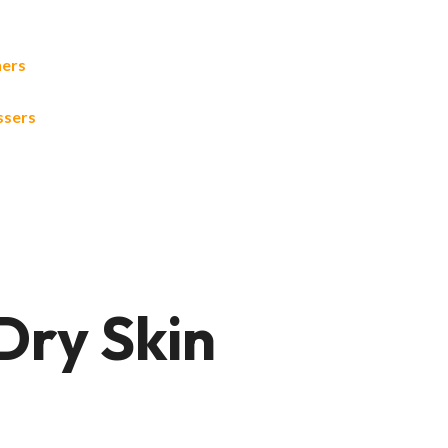
ners
ssers
Dry Skin