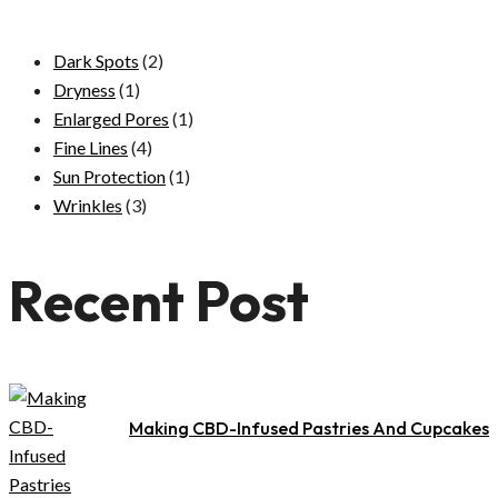
Dark Spots
(2)
Dryness
(1)
Enlarged Pores
(1)
Fine Lines
(4)
Sun Protection
(1)
Wrinkles
(3)
Recent Post
Making CBD-Infused Pastries And Cupcakes