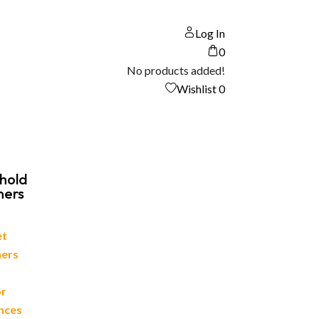
Log In
0
No products added!
Wishlist
0
hold
ners
et
ners
or
nces